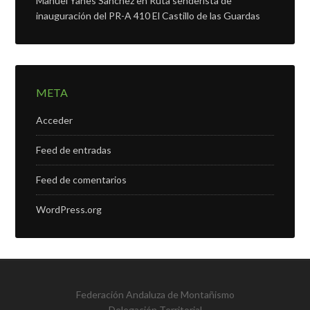
Manuel Yanes Sanchez
en
Ruta senderista de
inauguración del PR-A 410 El Castillo de las Guardas
META
Acceder
Feed de entradas
Feed de comentarios
WordPress.org
Federación Andaluza de Montañismo
Delegación Territorial